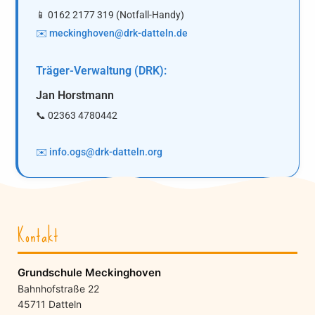
📱 0162 2177 319 (Notfall-Handy)
✉️ meckinghoven@drk-datteln.de
Träger-Verwaltung (DRK):
Jan Horstmann
📞 02363 4780442
✉️ info.ogs@drk-datteln.org
Kontakt
Grundschule Meckinghoven
Bahnhofstraße 22
45711 Datteln