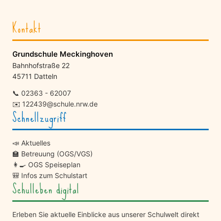
Kontakt
Grundschule Meckinghoven
Bahnhofstraße 22
45711 Datteln
📞
02363 - 62007
✉️
122439@schule.nrw.de
Schnellzugriff
📣 Aktuelles
🏫 Betreuung (OGS/VGS)
👩‍🍳 OGS Speiseplan
🎒 Infos zum Schulstart
Schulleben digital
Erleben Sie aktuelle Einblicke aus unserer Schulwelt direkt