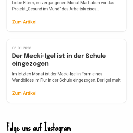
Liebe Eltern, im vergangenen Monat Mai haben wir das
Projekt „Gesund im Mund“ des Arbeitskreises...
Zum Artikel
06.01.2026
Der Mecki-Igel ist in der Schule
eingezogen
Im letzten Monat ist der Mecki-Igel in Form eines
Wandbildes im Flur in der Schule eingezogen. Der Igel malt
einen großen Regenbogen auf dem in den kommenden
Wochen die Fotowand […]
Zum Artikel
Folge uns auf Instagram