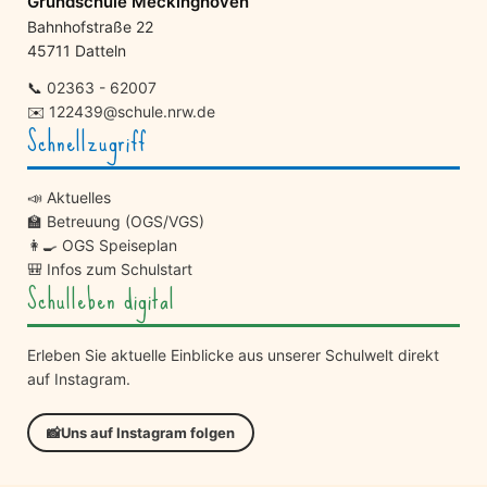
Grundschule Meckinghoven
Bahnhofstraße 22
45711 Datteln
📞
02363 - 62007
✉️
122439@schule.nrw.de
Schnellzugriff
📣 Aktuelles
🏫 Betreuung (OGS/VGS)
👩‍🍳 OGS Speiseplan
🎒 Infos zum Schulstart
Schulleben digital
Erleben Sie aktuelle Einblicke aus unserer Schulwelt direkt
auf Instagram.
📸
Uns auf Instagram folgen